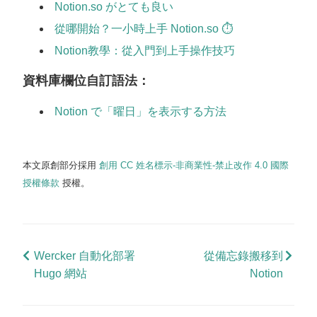
Notion.so がとても良い
從哪開始？一小時上手 Notion.so ⏱
Notion教學：從入門到上手操作技巧
資料庫欄位自訂語法：
Notion で「曜日」を表示する方法
本文原創部分採用
創用 CC 姓名標示-非商業性-禁止改作 4.0 國際
授權條款
授權。
Wercker 自動化部署
從備忘錄搬移到
Hugo 網站
Notion