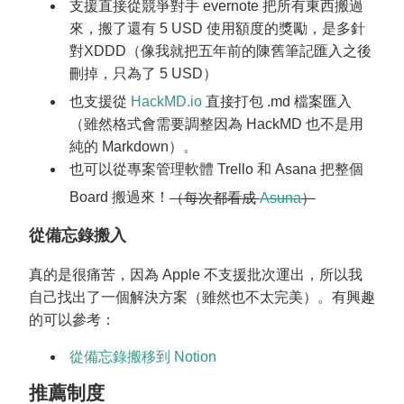
支援直接從競爭對手 evernote 把所有東西搬過
來，搬了還有 5 USD 使用額度的獎勵，是多針
對XDDD（像我就把五年前的陳舊筆記匯入之後
刪掉，只為了 5 USD）
也支援從
HackMD.io
直接打包 .md 檔案匯入
（雖然格式會需要調整因為 HackMD 也不是用
純的 Markdown）。
也可以從專案管理軟體 Trello 和 Asana 把整個
Board 搬過來！
（每次都看成
Asuna
）
從備忘錄搬入
真的是很痛苦，因為 Apple 不支援批次運出，所以我
自己找出了一個解決方案（雖然也不太完美）。有興趣
的可以參考：
從備忘錄搬移到 Notion
推薦制度