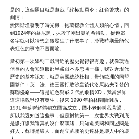
是的，這個題目就是遊戲『終極動員令：紅色警戒』的
劇情：
愛因斯坦發明了時光機，抱著拯救全體人類的心情，回
到1924年的慕尼黑，抹殺了剛出獄的希特勒。從遊戲
名字就可以猜想之後發生了什麼事了，冷戰時期最能代
表紅色的事物不言而喻。
當初第一次學到二戰附近的歷史覺得很有趣，就像玩過
信長的人會知道服部半藏跟本多忠勝一樣，我對近現代
歷史的基本認知，就是美國總統杜根，帶領歐洲的同盟
國夥伴：英、法、德三國打敗沙皇後代洛馬諾夫引發的
蘇聯侵略——這是紅色警戒 2 代的劇情XD，我當然知
道這場戰爭沒有發生，後來 1990 年柏林圍牆倒塌，
1991 年蘇聯解體獨立國協成立，國小老師叫我背過，
所以我還知道這些事，但是對於第一二次世界大戰到底
是誰打誰我還真的沒什麼頭緒，只知道美國和同盟國是
好人，蘇聯是壞人，而創立蘇聯的史達林是壞人中的壞
人。