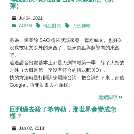
彈）
Jul 04, 2021
ACGN
傳說對決
刀劍神域
身為一個業餘 SAO 粉來就該來發一篇粉絲文。也好久
沒寫技術文以外的東西了，就來寫點興趣導向的東西
吧。
這邊語音出處基本上都是刀劍神域第一季，除了大招的
之外（大概是第一季沒有符合的招式吧 XD）。
找的方法就是打開訓練場聽台詞，把台詞打下來，然後
Google，再開動畫去裡面找。
繼續閱讀
回到過去殺了希特勒，那世界會變成怎
樣？
Jan 02, 2018