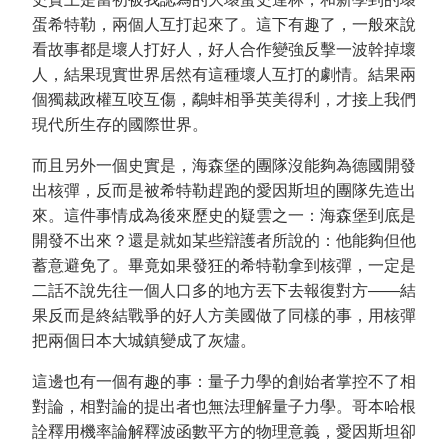
蛋希特勒，兩個人互打起來了。這下有趣了，一般來說
看故事都是壞人打好人，好人合作變強反擊一波幹掉壞
人，結果現實世界居然有這種壞人互打的劇情。結果兩
個獨裁政權互咬互傷，鷸蚌相爭英美得利，才接上我們
現代所生存的國際世界。
而且另外一個史實是，海森堡的團隊沒能夠為德國開發
出核彈，反而是被希特勒趕跑的愛因斯坦的團隊先造出
來。這件事情成為後來歷史的疑雲之一：海森堡到底是
開發不出來？還是就如某些辯護者所說的：他能夠但他
蓄意避免了。畢竟如果發狂的希特勒拿到核彈，一定是
二話不說先往一個人口多的地方丟下去報復對方——結
果反而是終結戰爭的好人方美國做了同樣的事，用核彈
把兩個日本大城鎮變成了灰燼。
這邊也有一個有趣的事：量子力學的創始者掌控不了相
對論，相對論的提出者也無法理解量子力學。哥本哈根
詮釋用機率論解釋波函數平方的物理意義，愛因斯坦卻