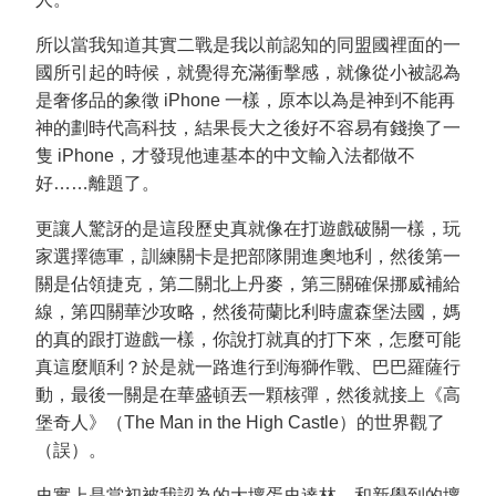
所以當我知道其實二戰是我以前認知的同盟國裡面的一
國所引起的時候，就覺得充滿衝擊感，就像從小被認為
是奢侈品的象徵 iPhone 一樣，原本以為是神到不能再
神的劃時代高科技，結果長大之後好不容易有錢換了一
隻 iPhone，才發現他連基本的中文輸入法都做不
好……離題了。
更讓人驚訝的是這段歷史真就像在打遊戲破關一樣，玩
家選擇德軍，訓練關卡是把部隊開進奧地利，然後第一
關是佔領捷克，第二關北上丹麥，第三關確保挪威補給
線，第四關華沙攻略，然後荷蘭比利時盧森堡法國，媽
的真的跟打遊戲一樣，你說打就真的打下來，怎麼可能
真這麼順利？於是就一路進行到海獅作戰、巴巴羅薩行
動，最後一關是在華盛頓丟一顆核彈，然後就接上《高
堡奇人》（The Man in the High Castle）的世界觀了
（誤）。
史實上是當初被我認為的大壞蛋史達林，和新學到的壞