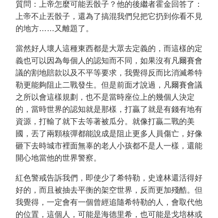
質問：上帝怎麼可能丟骰子？他的後繼者霍金回答了：
上帝不止丟骰子，還為了搞混我們兒把它扔到你看不見
的地方……又離題了。
當然好人壞人這種東西都是大眾去定義的，而這樣的定
義也可以因為每個人的認知而不同，如果沒有凡爾賽會
議的割地賠款以及不平等要求，我覺得反而比消滅希特
勒更能夠阻止二戰發生。但是前面才說過，凡爾賽會議
之所以會這樣規劃，也不是當時座位上的幾個人決定
的，當時世界的認知就是那樣，打贏了就是有錢有地有
資源，打輸了就下去等著被瓜分。就像打贏二戰的美
國，丟了兩顆核彈都能說成是阻止更多人員傷亡，好像
砸下去時城市裡面無辜的老人小孩都不是人一樣，還能
開心地當他的世界警察。
紅色警戒告訴我們，即使少了希特勒，史達林還活得好
好的，而且被抽去平衡的架空世界，反而更加殘酷。但
我覺得，一定會有一個曾經追隨希特勒的人，會取代他
的位置，這個人，可能是海德里希，也可能是戈培林或